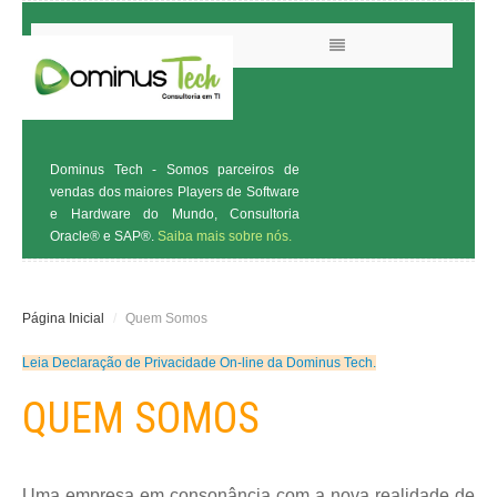
Dominus Tech - Somos parceiros de
vendas dos maiores Players de Software
e Hardware do Mundo, Consultoria
Oracle® e SAP®.
Saiba mais sobre nós.
Página Inicial
/
Quem Somos
CONSULTORIA
Leia Declaração de Privacidade On-line da Dominus Tech.
MONITORAMENTO
QUEM SOMOS
LOJA
SOBRE
Uma empresa em consonância com a nova realidade de