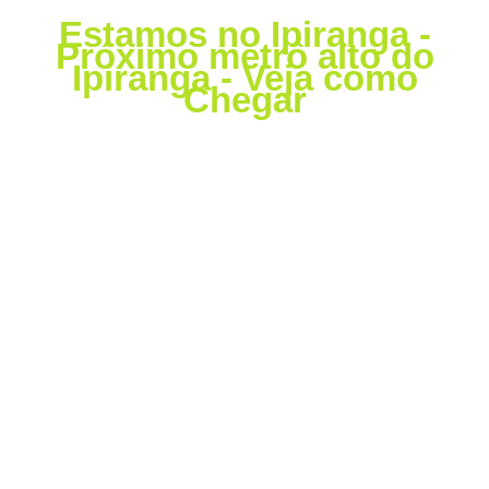
Estamos no Ipiranga -
Próximo metrô alto do
Ipiranga - Veja como
Chegar